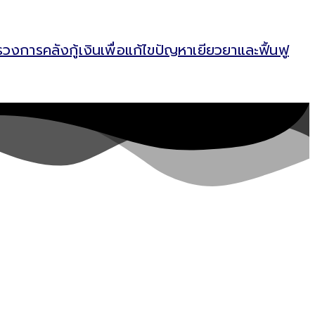
การคลังกู้เงินเพื่อแก้ไขปัญหาเยียวยาและฟื้นฟู